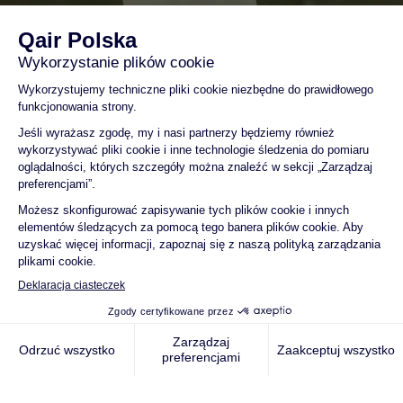
Jesteśmy niezależnym
producentem i dostawcą
energii ze źródeł
odnawialnych