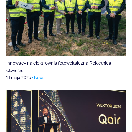
Innowacyjna elektrownia fotowoltaiczna Rokietnica
otwarta!
14 maja 2025
•
News