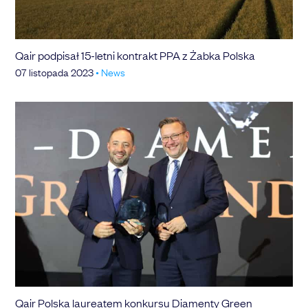
Qair podpisał 15-letni kontrakt PPA z Żabka Polska
07 listopada 2023
•
News
Qair Polska laureatem konkursu Diamenty Green