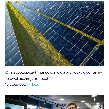
Qair zabezpieczył finansowanie dla wielkoskalowej farmy
fotowoltaicznej Zimnodół
15 lutego 2024
•
News