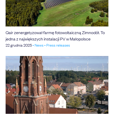
Qair zenergetyzował farmę fotowoltaiczną Zimnodół. To
jedna z największych instalacji PV w Małopolsce
22 grudnia 2025
•
News
•
Press releases