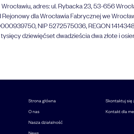
e Wrocławiu, adres: ul. Rybacka 23, 53-656 Wrocł
 Rejonowy dla Wrocławia Fabrycznej we Wrocław
00939750, NIP 5272575036, REGON 141434835, 
 tysięcy dziewięćset dwadzieścia dwa złote i osie
Strona główna
Skontaktuj się
O nas
Kontakt dla m
Nasza działalność
News