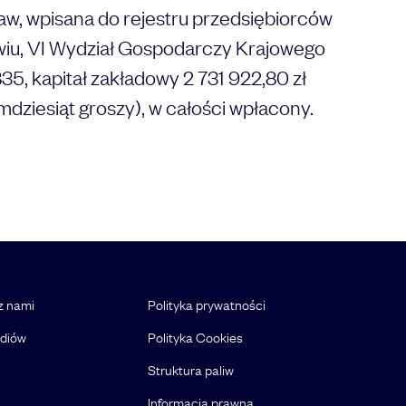
aw, wpisana do rejestru przedsiębiorców
iu, VI Wydział Gospodarczy Krajowego
kapitał zakładowy 2 731 922,80 zł
mdziesiąt groszy), w całości wpłacony.
 z nami
Polityka prywatności
ediów
Polityka Cookies
Struktura paliw
Informacja prawna