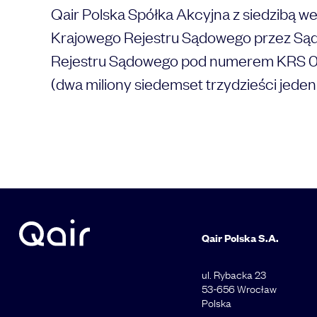
Qair Polska Spółka Akcyjna z siedzibą w
Krajowego Rejestru Sądowego przez Sąd
Rejestru Sądowego pod numerem KRS 00
Adres e-mail
(dwa miliony siedemset trzydzieści jeden
Choose your attachment
Wiadomość
Choose your attachment
Send
Qair Polska S.A.
Podane przez Ciebie informacje zostaną
wykorzystane do przetworzenia Twojej prośby. Więcej
ul. Rybacka 23
informacji znajdziesz w
naszej polityce prywatności.
.
53-656 Wrocław
Polska