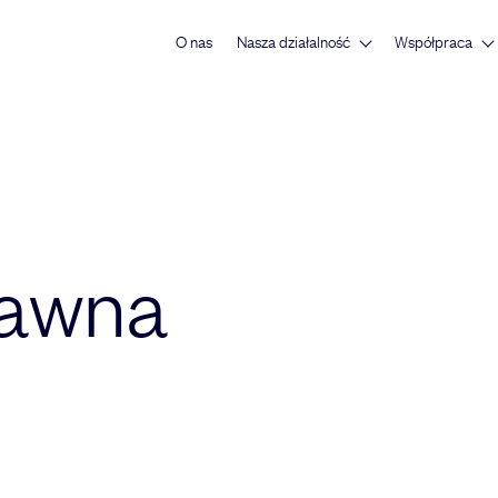
O nas
Nasza działalność
Współpraca
rawna