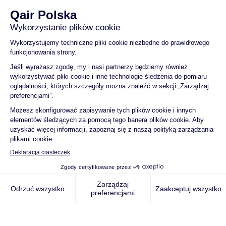
Qair Polska | Wizyta
Radnych z Gminy
Przybiernów na farmie
wiatrowej w Rzepinie